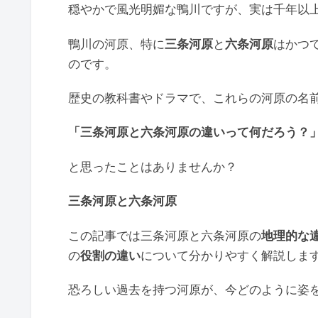
穏やかで風光明媚な鴨川ですが、実は千年以
鴨川の河原、特に
三条河原
と
六条河原
はかつ
のです。
歴史の教科書やドラマで、これらの河原の名
「三条河原と六条河原の違いって何だろう？
と思ったことはありませんか？
三条河原と六条河原
この記事では三条河原と六条河原の
地理的な
の
役割の違い
について分かりやすく解説しま
恐ろしい過去を持つ河原が、今どのように姿