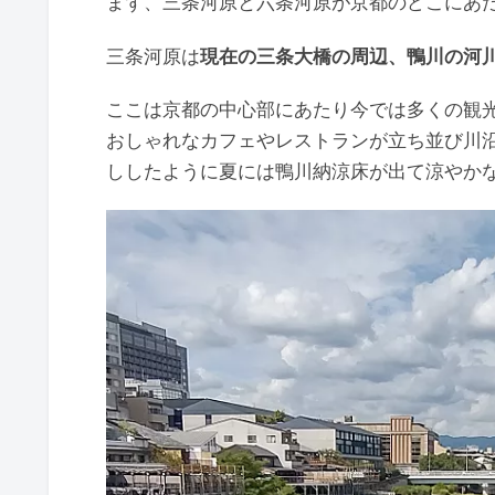
まず、三条河原と六条河原が京都のどこにあ
三条河原は
現在の三条大橋の周辺、鴨川の河
ここは京都の中心部にあたり今では多くの観
おしゃれなカフェやレストランが立ち並び川
ししたように夏には鴨川納涼床が出て涼やか